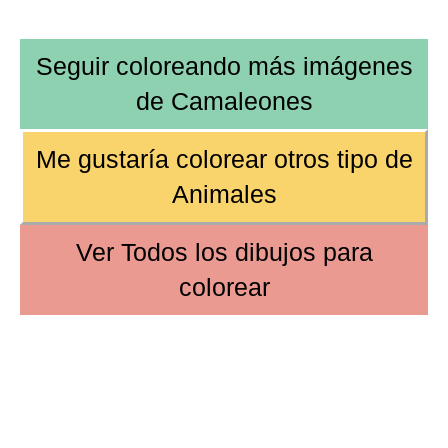
Seguir coloreando más imágenes
de
Camaleones
Me gustaría colorear
otros tipo de
Animales
Ver
Todos los dibujos
para
colorear