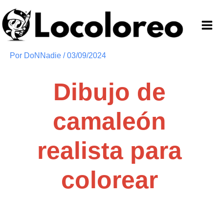
Ir
al
contenido
Por
DoNNadie
/
03/09/2024
Dibujo de
camaleón
realista para
colorear