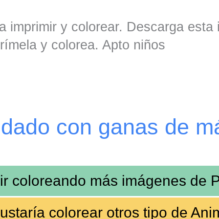
a imprimir y colorear. Descarga esta
rímela y colorea. Apto niños
edado con ganas de m
ir coloreando más imágenes de
P
ustaría colorear
otros tipo de Ani