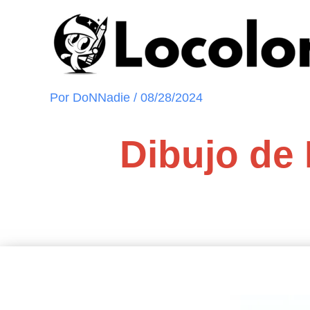
Ir
al
contenido
Por
DoNNadie
/
08/28/2024
Dibujo de 