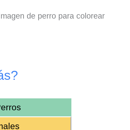
 imagen de perro para colorear
ás?
erros
males