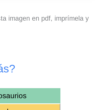
sta imagen en pdf, imprímela y
ás?
osaurios