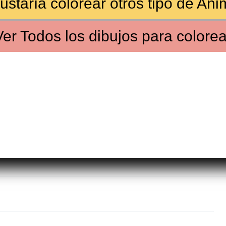
ustaría colorear
otros tipo de Ani
Ver
Todos los dibujos
para colorea