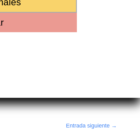
males
r
Entrada siguiente
→