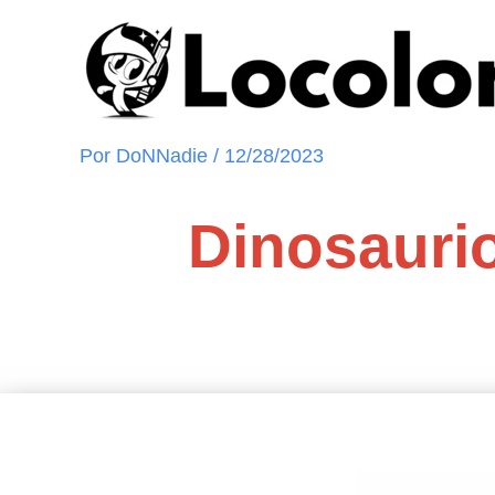
Ir
al
contenido
Por
DoNNadie
/
12/28/2023
Dinosaurio