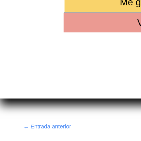
Me g
←
Entrada anterior