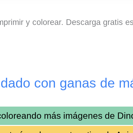
primir y colorear. Descarga gratis e
edado con ganas de m
coloreando más imágenes de
Din