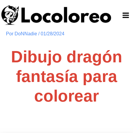
Ir
al
contenido
Por
DoNNadie
/
01/28/2024
Dibujo dragón
fantasía para
colorear