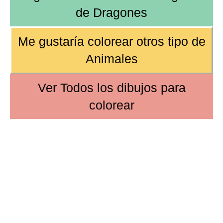
de
Dragones
Me gustaría colorear
otros tipo de
Animales
Ver
Todos los dibujos
para
colorear