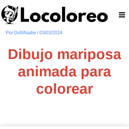
Ir
al
contenido
Por
DoNNadie
/
03/03/2024
Dibujo mariposa
animada para
colorear