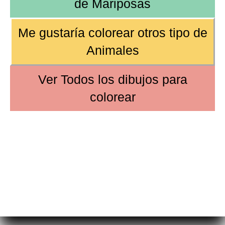
de
Mariposas
Me gustaría colorear
otros tipo de
Animales
Ver
Todos los dibujos
para
colorear