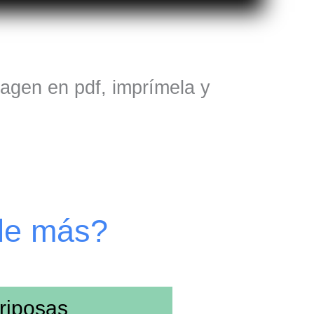
magen en pdf, imprímela y
de más?
riposas