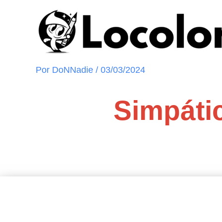
Ir
al
contenido
Por
DoNNadie
/
03/03/2024
Simpáti