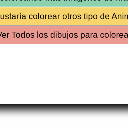
ustaría colorear
otros tipo de Ani
Ver
Todos los dibujos
para colorea