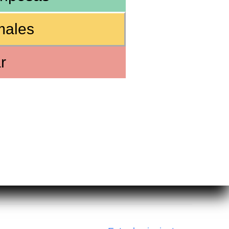
males
r