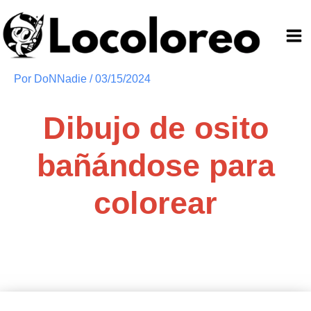
Ir
al
contenido
Por
DoNNadie
/
03/15/2024
Dibujo de osito
bañándose para
colorear