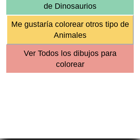
de
Dinosaurios
Me gustaría colorear
otros tipo de
Animales
Ver
Todos los dibujos
para
colorear