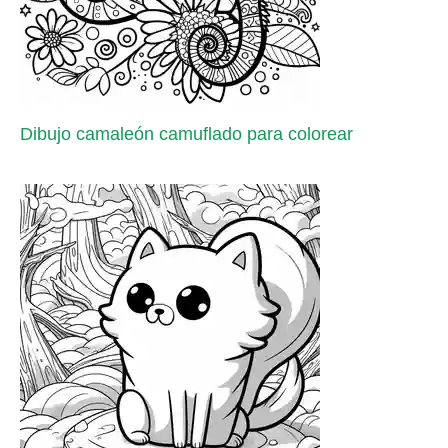
Dibujo camaleón camuflado para colorear