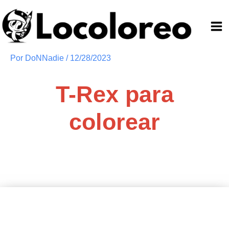
Ir
al
contenido
Por
DoNNadie
/
12/28/2023
T-Rex para
colorear