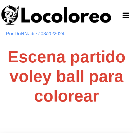
Ir
al
contenido
Por
DoNNadie
/
03/20/2024
Escena partido
voley ball para
colorear