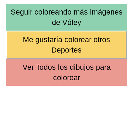
Seguir coloreando más imágenes
de
Vóley
Me gustaría colorear
otros
Deportes
Ver
Todos los dibujos
para
colorear