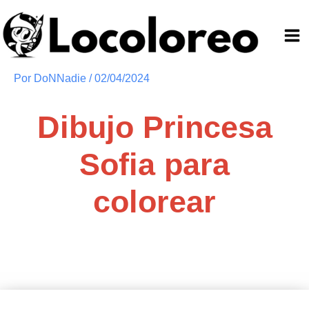
Ir
al
contenido
Por
DoNNadie
/
02/04/2024
Dibujo Princesa
Sofia para
colorear