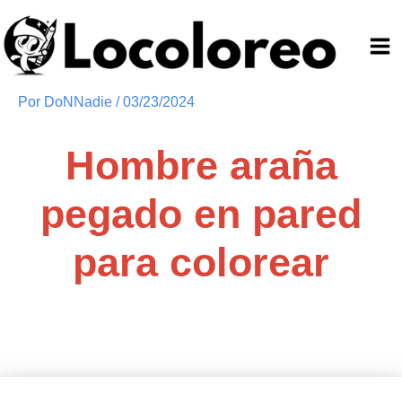
Ir
al
contenido
Por
DoNNadie
/
03/23/2024
Hombre araña
pegado en pared
para colorear