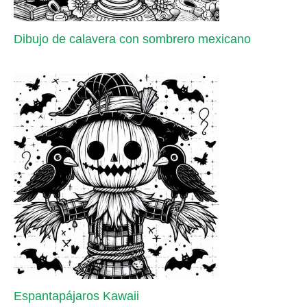
Dibujo de calavera con sombrero mexicano
Espantapájaros Kawaii