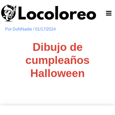
Ir
al
contenido
Por
DoNNadie
/
01/17/2024
Dibujo de
cumpleaños
Halloween