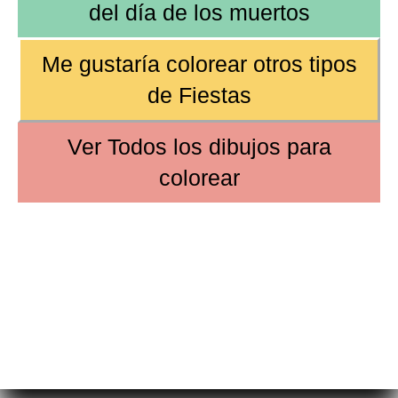
del
día de los muertos
Me gustaría colorear otros tipos
de
Fiestas
Ver
Todos los dibujos
para
colorear