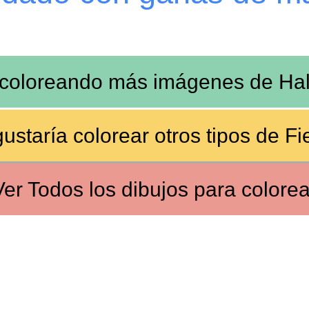
 coloreando más imágenes de
Ha
ustaría colorear otros tipos de
Fi
Ver
Todos los dibujos
para colorea