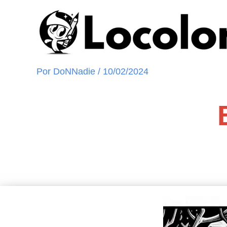
Ir
al
contenido
Por
DoNNadie
/
10/02/2024