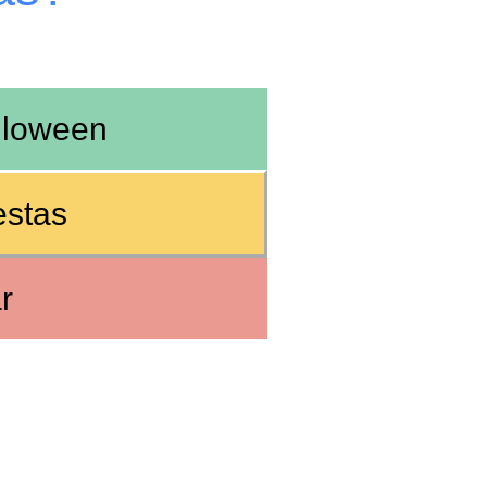
lloween
estas
r