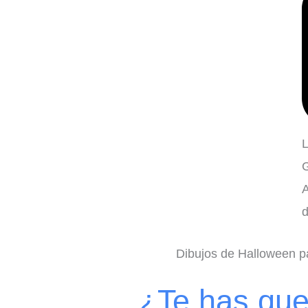
L
G
A
d
Dibujos de Halloween pa
¿Te has qu