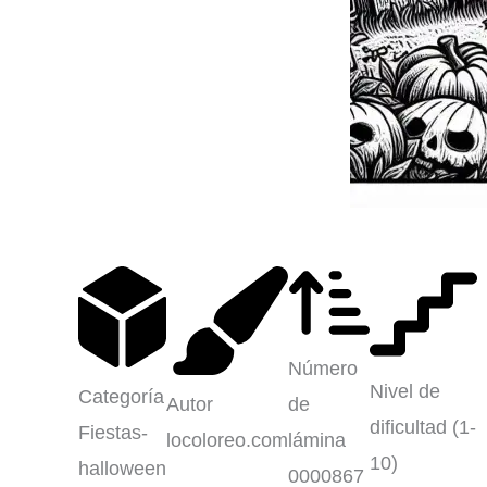
Número
Nivel de
Categoría
Autor
de
dificultad (1-
Fiestas-
locoloreo.com
lámina
10)
halloween
0000867