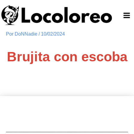
Ir
al
contenido
Por
DoNNadie
/
10/02/2024
Brujita con escoba