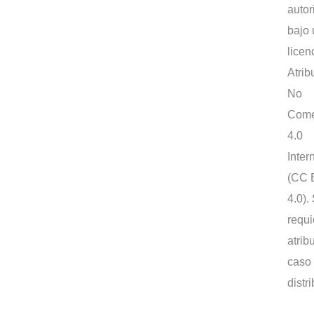
autor
bajo
licen
Atrib
No
Come
4.0
Inter
(CC 
4.0).
requi
atrib
caso
distr