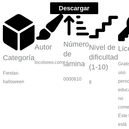
Descargar
Número
Autor
Nivel de
Lic
de
dificultad
Categoría
locoloreo.com
lámina
Grati
(1-10)
uso
Fiestas-
0000610
perso
halloween
8
educa
no
comer
Este 
está