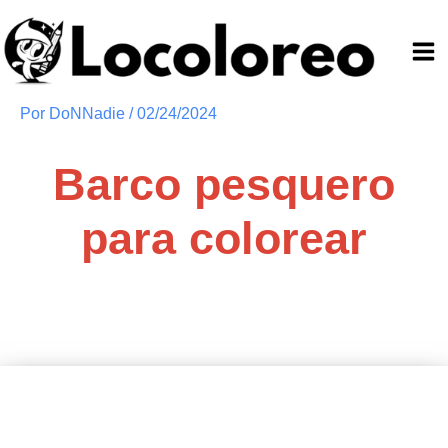
Ir
al
contenido
Por
DoNNadie
/
02/24/2024
Barco pesquero
para colorear