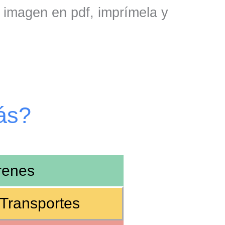
a imagen en pdf, imprímela y
ás?
renes
Transportes