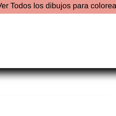
Ver
Todos los dibujos
para colorea