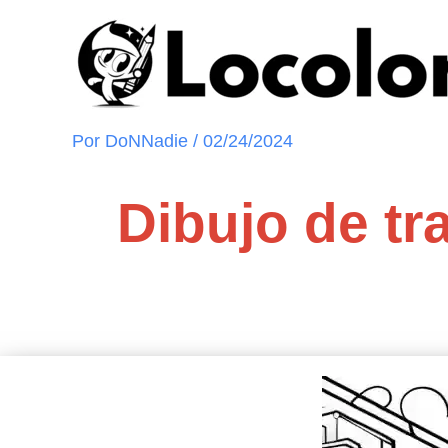
Ir
al
contenido
Por
DoNNadie
/
02/24/2024
Dibujo de tr