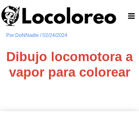
Ir
al
contenido
Por
DoNNadie
/
02/24/2024
Dibujo locomotora a
vapor para colorear