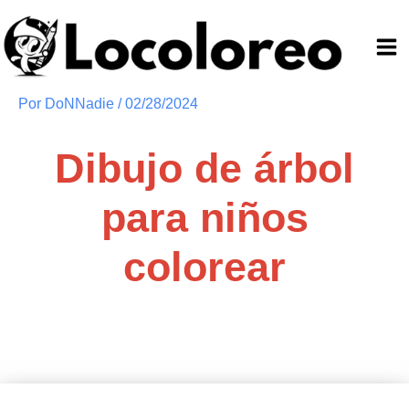
Ir
al
contenido
Por
DoNNadie
/
02/28/2024
Dibujo de árbol
para niños
colorear