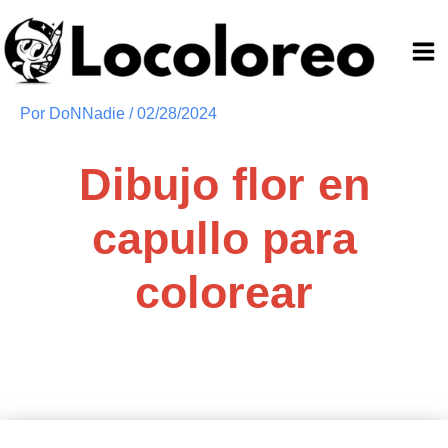
Ir
al
contenido
Por
DoNNadie
/
02/28/2024
Dibujo flor en
capullo para
colorear