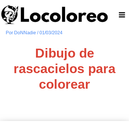
Ir
al
contenido
Por
DoNNadie
/
01/03/2024
Dibujo de
rascacielos para
colorear