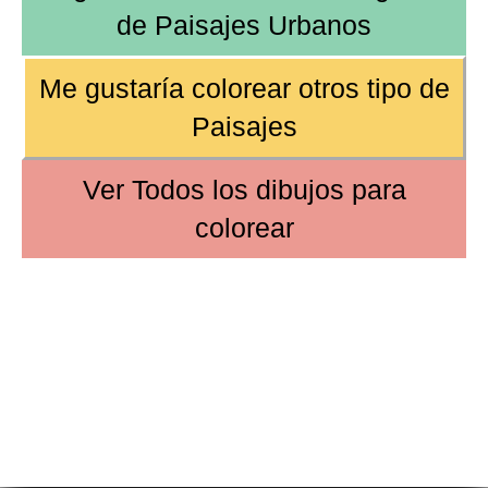
de
Paisajes Urbanos
Me gustaría colorear
otros tipo de
Paisajes
Ver
Todos los dibujos
para
colorear