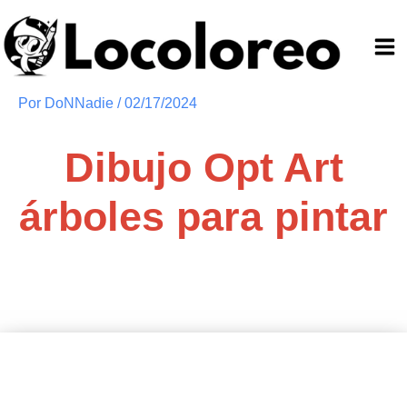
Ir
al
contenido
Por
DoNNadie
/
02/17/2024
Dibujo Opt Art
árboles para pintar