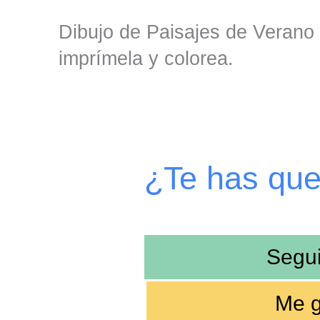
Dibujo de Paisajes de Verano 
imprímela y colorea.
¿Te has qu
Segu
Me g