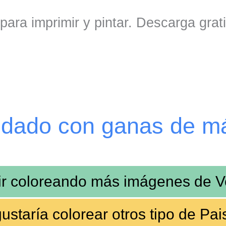
para imprimir y pintar. Descarga grat
edado con ganas de m
ir coloreando más imágenes de
V
ustaría colorear
otros tipo de Pai