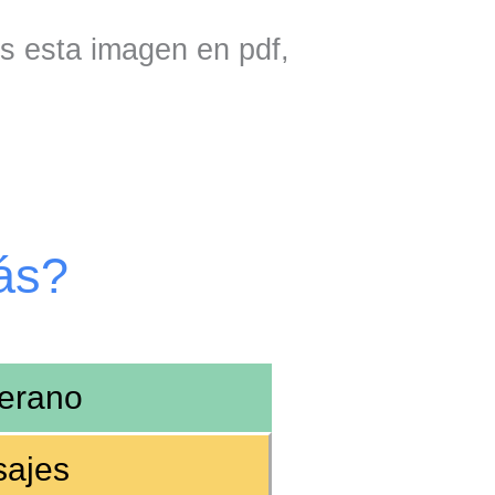
is esta imagen en pdf,
ás?
erano
sajes