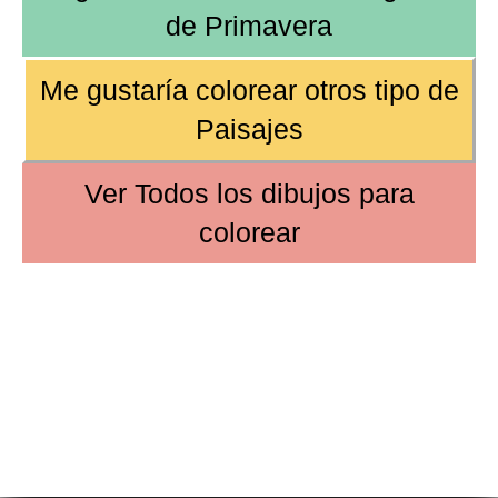
de
Primavera
Me gustaría colorear
otros tipo de
Paisajes
Ver
Todos los dibujos
para
colorear