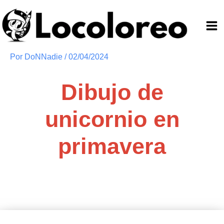
Ir
al
contenido
Por
DoNNadie
/
02/04/2024
Dibujo de
unicornio en
primavera