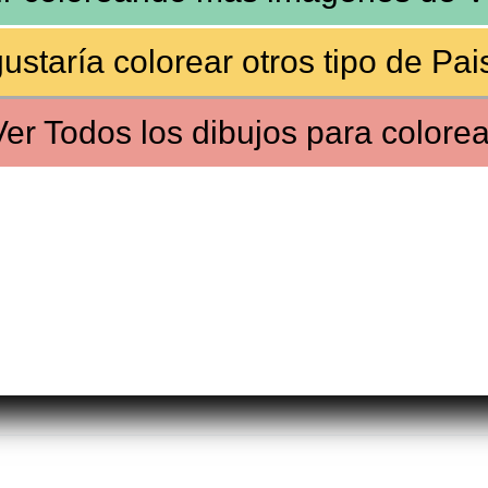
ustaría colorear
otros tipo de Pai
Ver
Todos los dibujos
para colorea