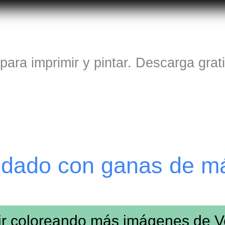
para imprimir y pintar. Descarga grat
edado con ganas de m
ir coloreando más imágenes de
V