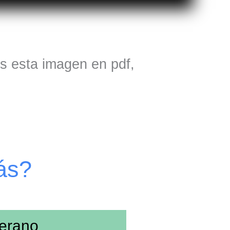
is esta imagen en pdf,
ás?
erano