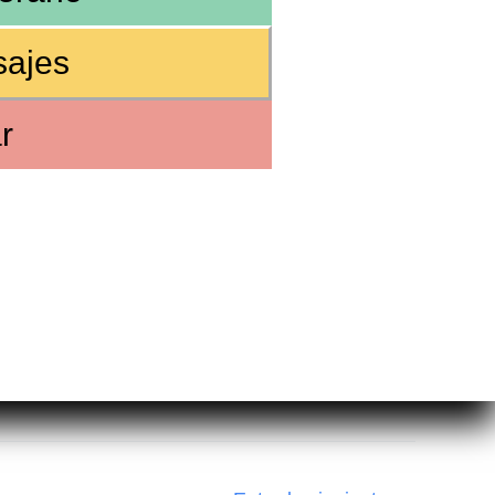
sajes
r