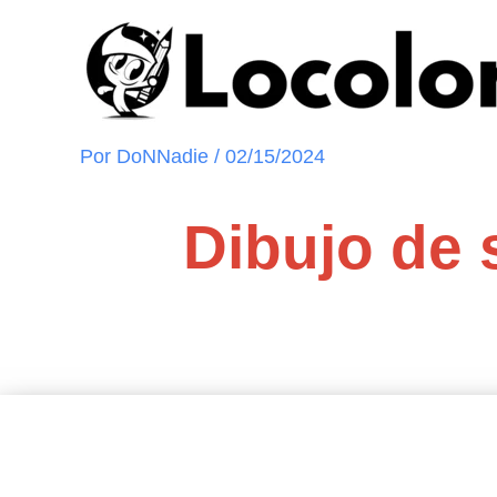
Ir
al
contenido
Por
DoNNadie
/
02/15/2024
Dibujo de s