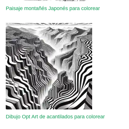
Paisaje montañés Japonés para colorear
Dibujo Opt Art de acantilados para colorear