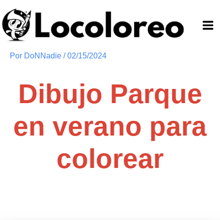
Ir
al
contenido
Por
DoNNadie
/
02/15/2024
Dibujo Parque
en verano para
colorear