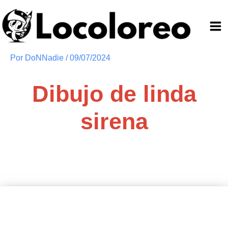
Ir
al
contenido
Por
DoNNadie
/
09/07/2024
Dibujo de linda
sirena