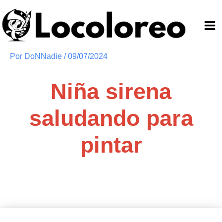
Ir
al
contenido
Por
DoNNadie
/
09/07/2024
Niña sirena
saludando para
pintar