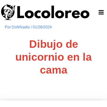
Ir
al
contenido
Por
DoNNadie
/
01/28/2024
Dibujo de
unicornio en la
cama