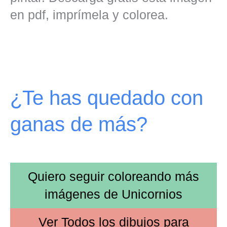
en pdf, imprímela y colorea.
¿Te has quedado con
ganas de más?
Quiero seguir coloreando más
imágenes de
Unicornios
Ver
Todos los dibujos
para