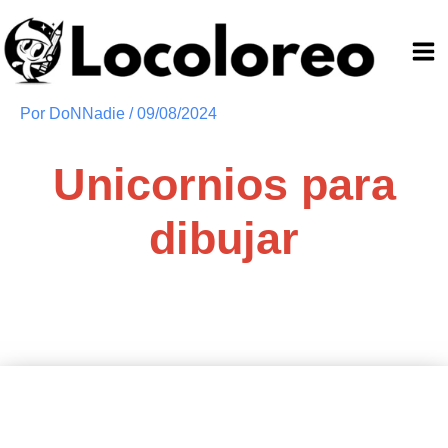
Ir
al
contenido
Por
DoNNadie
/
09/08/2024
Unicornios para
dibujar