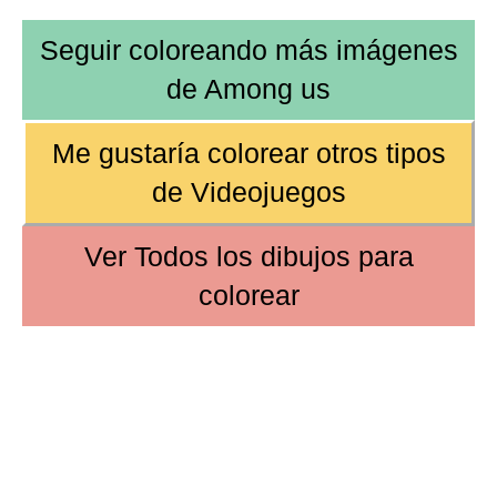
Seguir coloreando más imágenes
de
Among us
Me gustaría colorear otros tipos
de
Videojuegos
Ver
Todos los dibujos
para
colorear