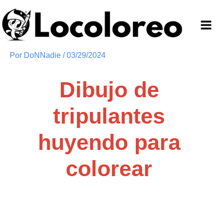
Ir
al
contenido
Por
DoNNadie
/
03/29/2024
Dibujo de
tripulantes
huyendo para
colorear