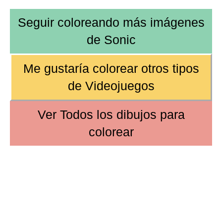
Seguir coloreando más
imágenes
de Sonic
Me gustaría colorear otros tipos
de
Videojuegos
Ver
Todos los dibujos
para
colorear