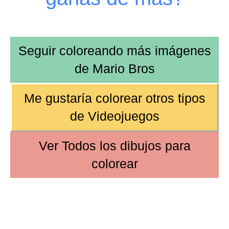
Seguir coloreando más imágenes
de
Mario Bros
Me gustaría colorear otros tipos
de
Videojuegos
Ver
Todos los dibujos
para
colorear