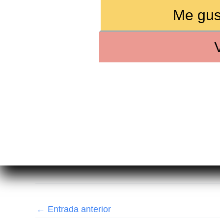
Me gust
←
Entrada anterior