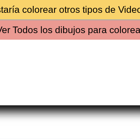
aría colorear otros tipos de
Vide
Ver
Todos los dibujos
para colorea