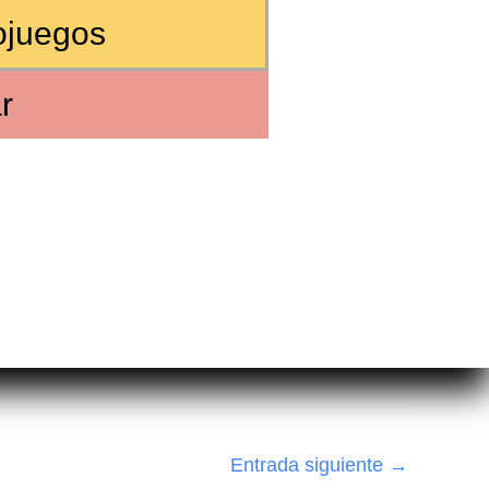
ojuegos
r
Entrada siguiente
→