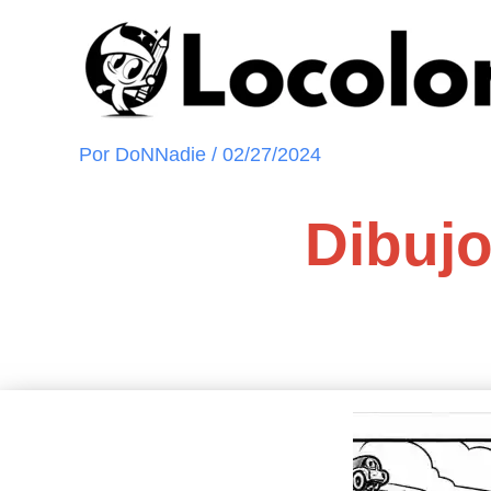
Ir
al
contenido
Por
DoNNadie
/
02/27/2024
Dibujo