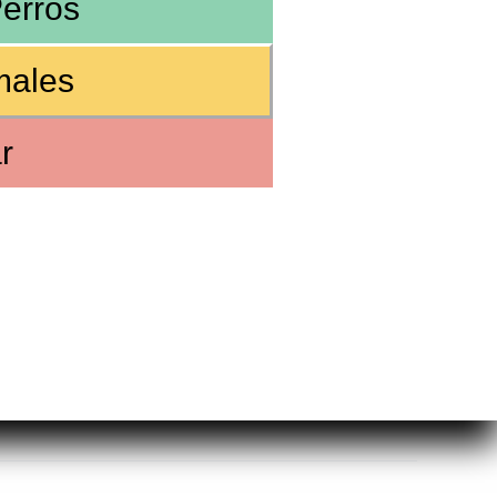
erros
males
r