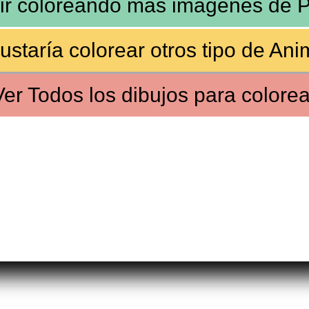
ir coloreando más imágenes de
P
ustaría colorear
otros tipo de Ani
Ver
Todos los dibujos
para colorea