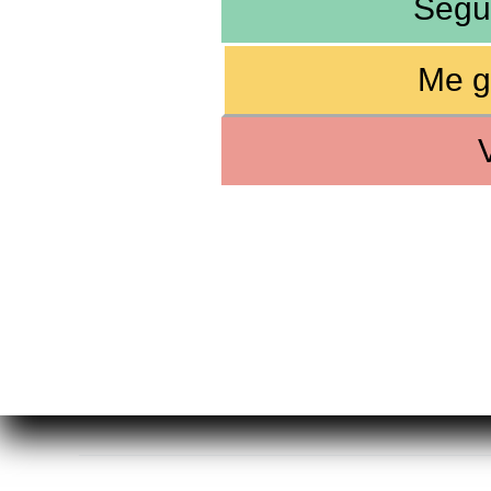
Segu
Me g