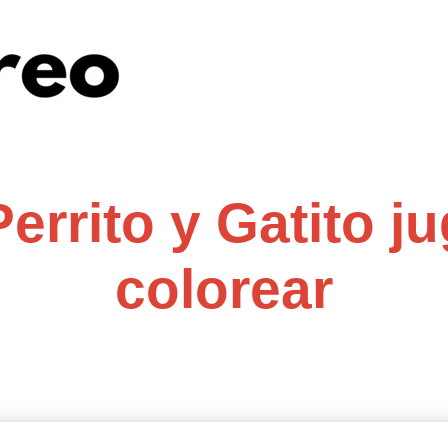
Perrito y Gatito j
colorear