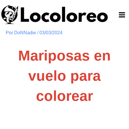
Ir
al
contenido
Por
DoNNadie
/
03/03/2024
Mariposas en
vuelo para
colorear