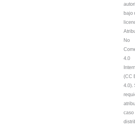
autor
bajo
licen
Atrib
No
Come
4.0
Inter
(CC 
4.0).
requi
atrib
caso
distr