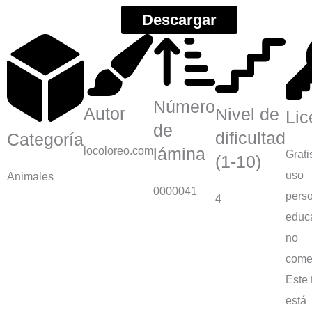
Descargar
Número
Autor
Nivel de
Lic
de
dificultad
Categoría
locoloreo.com
lámina
Grati
(1-10)
uso
Animales
0000041
perso
4
educa
no
comer
Este 
está