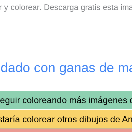
 y colorear. Descarga gratis esta im
edado con ganas de m
seguir coloreando más imágenes
taría colorear otros dibujos de
An