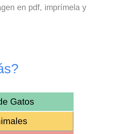
agen en pdf, imprímela y
ás?
 de
Gatos
imales