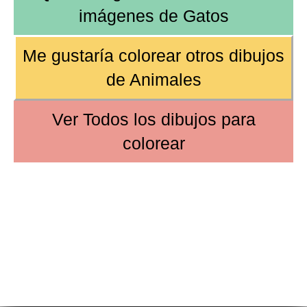
imágenes de
Gatos
Me gustaría colorear otros dibujos
de
Animales
Ver
Todos los dibujos
para
colorear