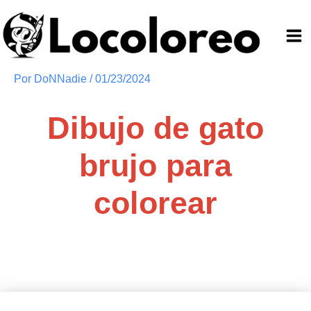
Ir
al
contenido
Por
DoNNadie
/
01/23/2024
Dibujo de gato
brujo para
colorear