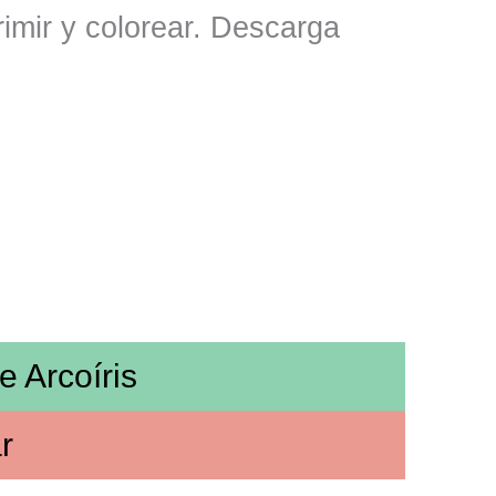
primir y colorear. Descarga
de
Arcoíris
r