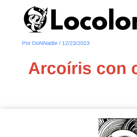
Ir
al
contenido
Por
DoNNadie
/
12/23/2023
Arcoíris con 