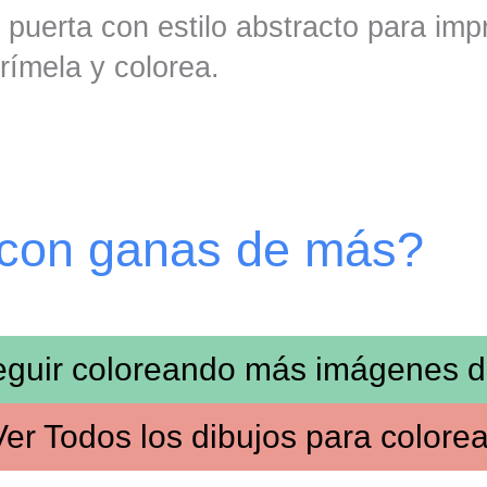
y puerta con estilo abstracto para im
rímela y colorea.
 con ganas de más?
eguir coloreando más imágenes 
Ver
Todos los dibujos
para colorea