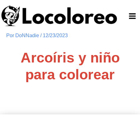
Ir
al
contenido
Por
DoNNadie
/
12/23/2023
Arcoíris y niño
para colorear