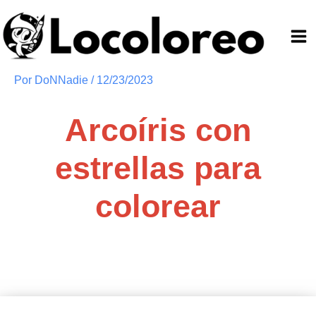
Ir
al
contenido
Por
DoNNadie
/
12/23/2023
Arcoíris con
estrellas para
colorear