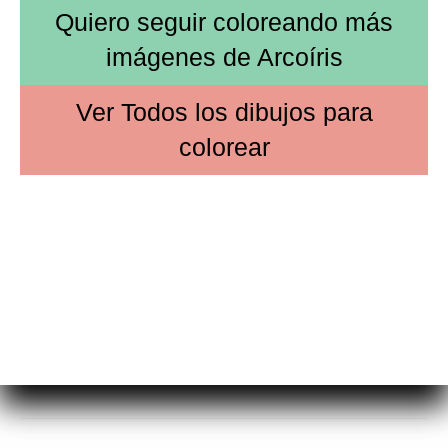
Quiero seguir coloreando más
imágenes de
Arcoíris
Ver
Todos los dibujos
para
colorear