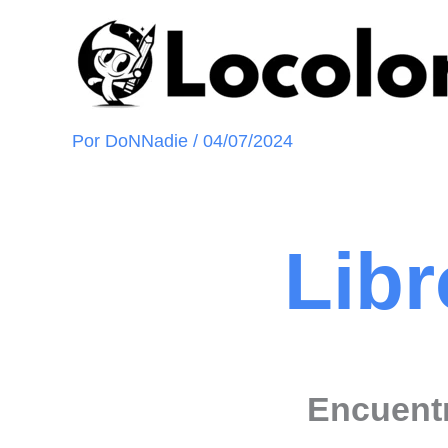
Ir
al
contenido
Por
DoNNadie
/
04/07/2024
Libr
Encuentra