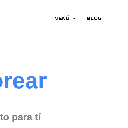
MENÚ
BLOG
orear
to para tí