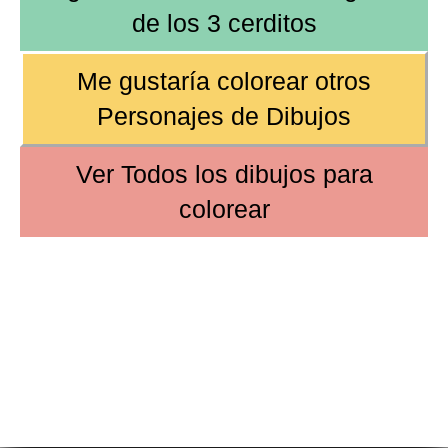
de
los 3 cerditos
Me gustaría colorear otros
Personajes de Dibujos
Ver
Todos los dibujos
para
colorear