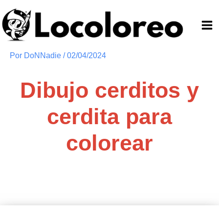
Ir
al
contenido
Por
DoNNadie
/
02/04/2024
Dibujo cerditos y
cerdita para
colorear