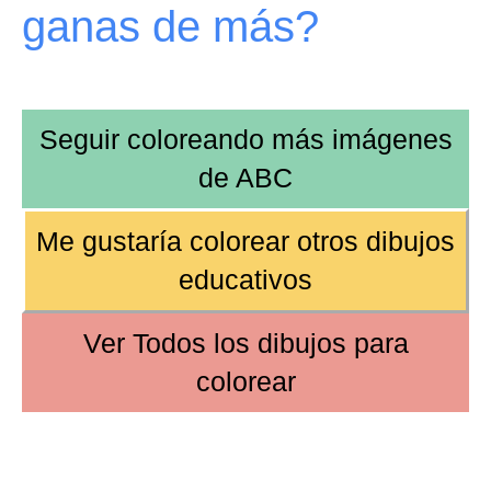
ganas de más?
Seguir coloreando más imágenes
de
ABC
Me gustaría colorear otros
dibujos
educativos
Ver
Todos los dibujos
para
colorear