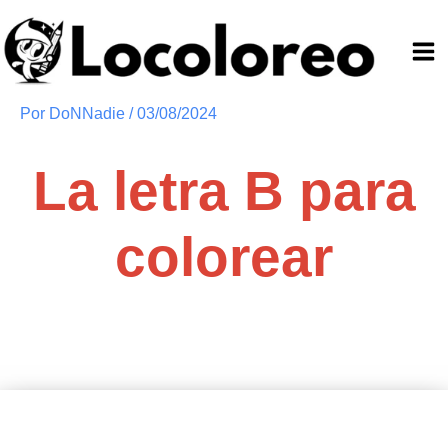
Ir
al
contenido
Por
DoNNadie
/
03/08/2024
La letra B para
colorear