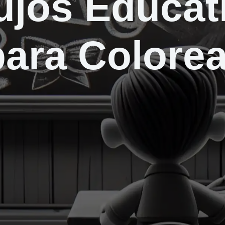
ujos Educat
para Colorea