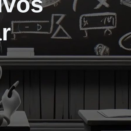
ivos
r