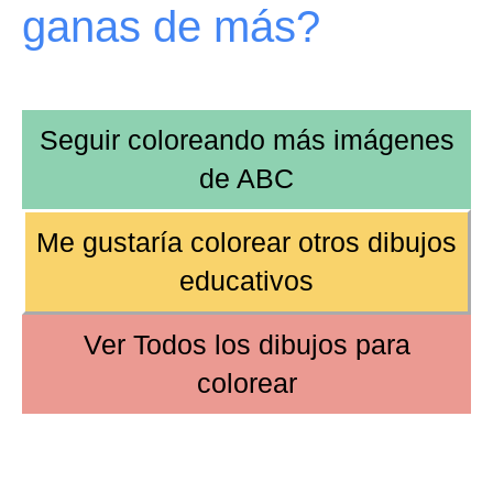
ganas de más?
Seguir coloreando más imágenes
de
ABC
Me gustaría colorear otros
dibujos
educativos
Ver
Todos los dibujos
para
colorear