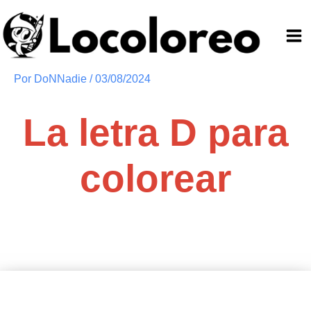
Ir
al
contenido
Por
DoNNadie
/
03/08/2024
La letra D para
colorear