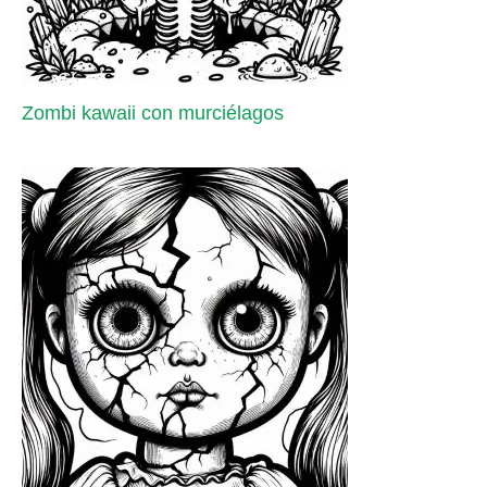
Zombi kawaii con murciélagos