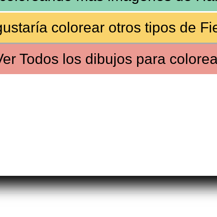
ustaría colorear otros tipos de
Fi
Ver
Todos los dibujos
para colorea