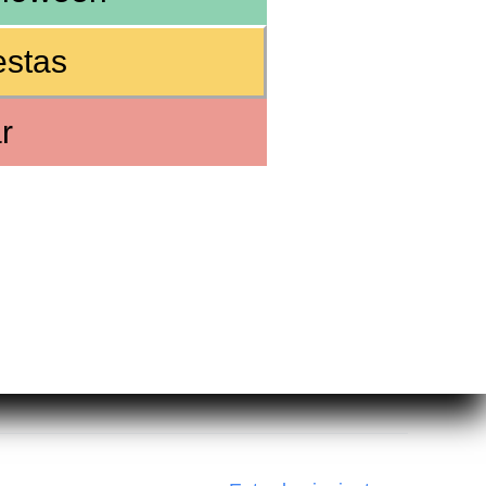
estas
r