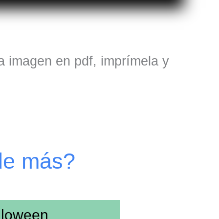
ta imagen en pdf, imprímela y
de más?
lloween