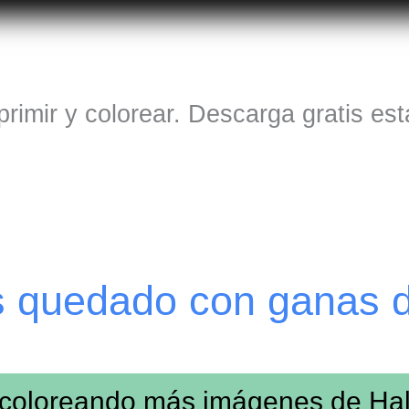
rimir y colorear. Descarga gratis es
s quedado con ganas 
 coloreando más imágenes de
Ha