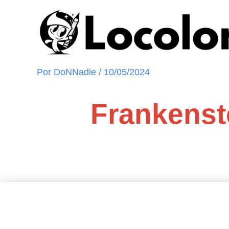
Ir
al
contenido
Por
DoNNadie
/
10/05/2024
Frankenste