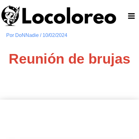
Ir
al
contenido
Por
DoNNadie
/
10/02/2024
Reunión de brujas